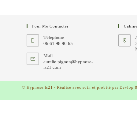
Pour Me Contacter
Cabine
Téléphone
06 61 98 90 65
M
S’ouvre
Mail
dans
aurelie.pignon@hypnose-
votre
S’ouvre
is21.com
dans
application
votre
application
© Hypnose.Is21 - Réalisé avec soin et probité par
Devlop 