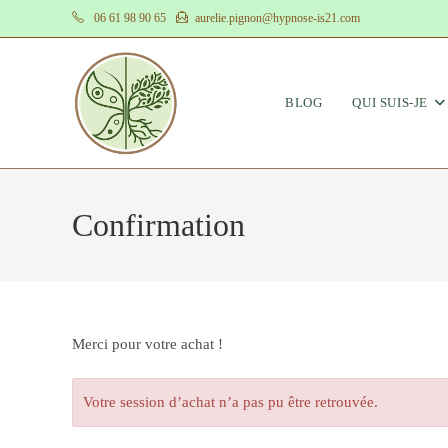
Skip
06 61 98 90 65
aurelie.pignon@hypnose-is21.com
to
content
BLOG
QUI SUIS-JE
Confirmation
Merci pour votre achat !
Votre session d’achat n’a pas pu être retrouvée.