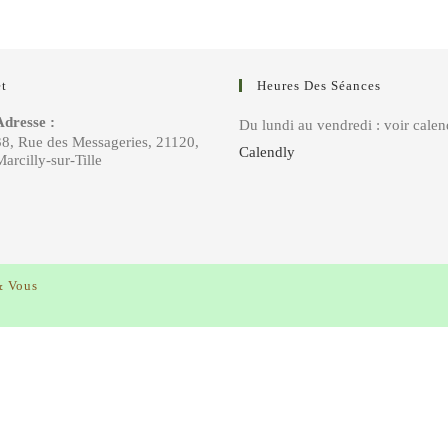
t
Heures Des Séances
Adresse :
Du lundi au vendredi : voir calen
38, Rue des Messageries, 21120,
Calendly
arcilly-sur-Tille
& Vous