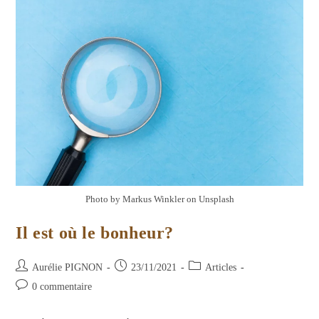
Photo by Markus Winkler on Unsplash
Il est où le bonheur?
Auteur/autrice
Publication
Post
Aurélie PIGNON
23/11/2021
Articles
de
publiée :
category:
Commentaires
0 commentaire
la
de
publication :
la