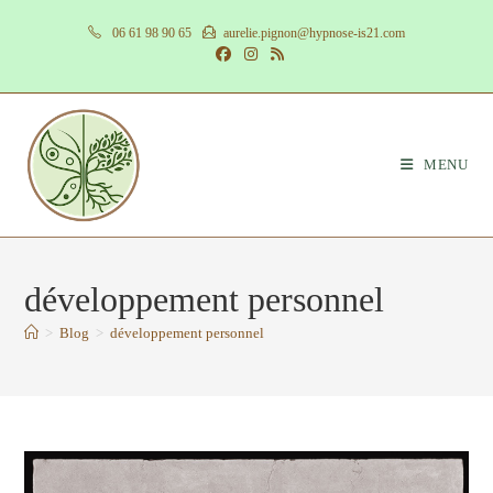
Skip
06 61 98 90 65
aurelie.pignon@hypnose-is21.com
to
content
MENU
développement personnel
>
Blog
>
développement personnel