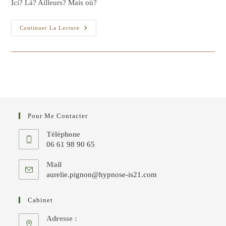
Ici? Là? Ailleurs? Mais où?
publication :
Il
Continuer La Lecture
Est
Où
Le
Bonheur?
Pour Me Contacter
Téléphone
06 61 98 90 65
S’ouvre
Mail
dans
S’ouvre
aurelie.pignon@hypnose-is21.com
votre
dans
votre
application
Cabinet
application
Adresse :