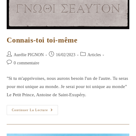
Connais-toi toi-même
Auteur/autrice
Publication
Post
Aurélie PIGNON
16/02/2023
Articles
de
publiée :
category:
Commentaires
0 commentaire
la
de
publication :
la
"Si tu m'apprivoises, nous aurons besoin l'un de l'autre. Tu seras
publication :
pour moi unique au monde. Je serai pour toi unique au monde"
Le Petit Prince, Antoine de Saint-Exupéry.
Connais-
Continuer La Lecture
Toi
Toi-
Même