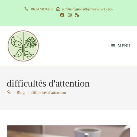
Skip
06 61 98 90 65
aurelie.pignon@hypnose-is21.com
to
content
MENU
difficultés d'attention
>
Blog
>
difficultés d'attention