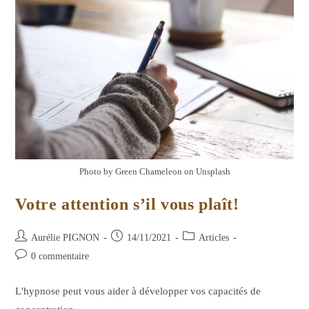
Photo by Green Chameleon on Unsplash
Votre attention s’il vous plaît!
Auteur/autrice
Publication
Post
Aurélie PIGNON
14/11/2021
Articles
de
publiée :
category:
Commentaires
0 commentaire
la
de
publication :
la
L'hypnose peut vous aider à développer vos capacités de
publication :