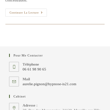
concentration.
Votre
Continuer La Lecture
Attention
S’il
Vous
Plaît!
Pour Me Contacter
Téléphone
06 61 98 90 65
S’ouvre
Mail
dans
S’ouvre
aurelie.pignon@hypnose-is21.com
votre
dans
votre
application
Cabinet
application
Adresse :