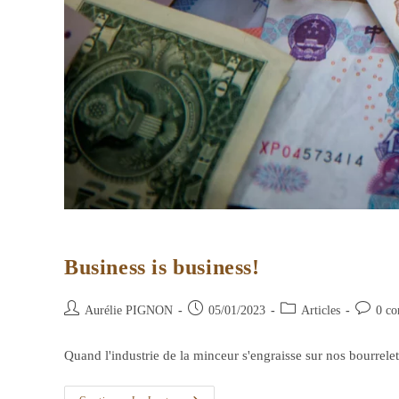
Business is business!
Auteur/autrice
Publication
Post
Comment
Aurélie PIGNON
05/01/2023
Articles
0 co
de
publiée :
category:
de
la
la
Quand l'industrie de la minceur s'engraisse sur nos bourrelet
publication :
publicati