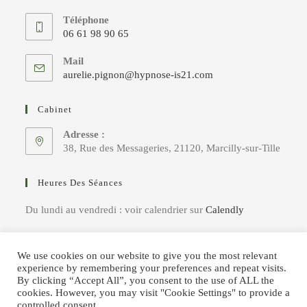
Téléphone
06 61 98 90 65
S’ouvre
Mail
dans
S’ouvre
aurelie.pignon@hypnose-is21.com
votre
dans
votre
application
Cabinet
application
Adresse :
38, Rue des Messageries, 21120, Marcilly-sur-Tille
Heures Des Séances
Du lundi au vendredi : voir calendrier sur
Calendly
We use cookies on our website to give you the most relevant
experience by remembering your preferences and repeat visits.
By clicking “Accept All”, you consent to the use of ALL the
cookies. However, you may visit "Cookie Settings" to provide a
controlled consent.