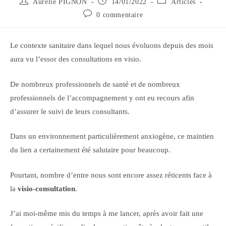
Auteur/autrice
Publication
Post
Aurélie PIGNON
14/01/2022
Articles
de
publiée :
category:
Commentaires
0 commentaire
la
de
publication :
la
publication :
Le contexte sanitaire dans lequel nous évoluons depuis des mois
aura vu l’essor des consultations en visio.
De nombreux professionnels de santé et de nombreux
professionnels de l’accompagnement y ont eu recours afin
d’assurer le suivi de leurs consultants.
Dans un environnement particulièrement anxiogène, ce maintien
du lien a certainement été salutaire pour beaucoup.
Pourtant, nombre d’entre nous sont encore assez réticents face à
la
visio-consultation
.
J’ai moi-même mis du temps à me lancer, après avoir fait une