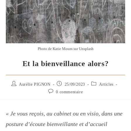
Photo de Katie Moum sur Unsplash
Et la bienveillance alors?
Auteur/autrice
Publication
Post
Aurélie PIGNON
25/09/2023
Articles
de
publiée :
category:
Commentaires
0 commentaire
la
de
publication :
la
publication :
« Je vous reçois, au cabinet ou en visio, dans une
posture d’écoute bienveillante et d’accueil