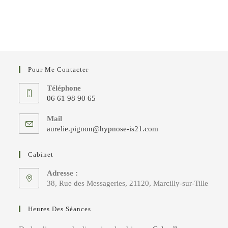
Pour Me Contacter
Téléphone
06 61 98 90 65
S’ouvre
Mail
dans
S’ouvre
aurelie.pignon@hypnose-is21.com
votre
dans
votre
application
Cabinet
application
Adresse :
38, Rue des Messageries, 21120, Marcilly-sur-Tille
Heures Des Séances