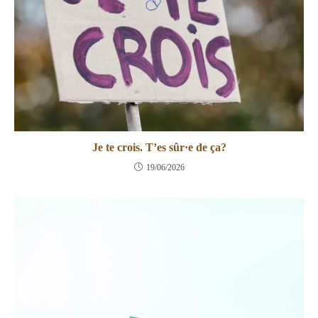
Je te crois. T’es sûr·e de ça?
19/06/2026