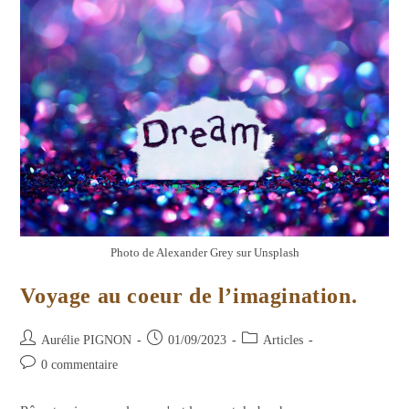
Photo de Alexander Grey sur Unsplash
Voyage au coeur de l’imagination.
Auteur/autrice
Publication
Post
Aurélie PIGNON
01/09/2023
Articles
de
publiée :
category:
Commentaires
0 commentaire
la
de
publication :
la