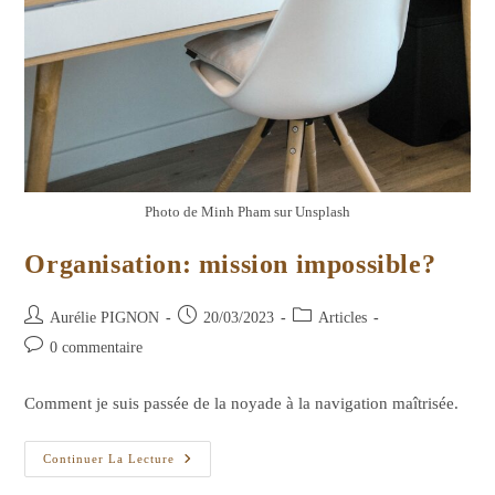
Photo de Minh Pham sur Unsplash
Organisation: mission impossible?
Auteur/autrice
Publication
Post
Aurélie PIGNON
20/03/2023
Articles
de
publiée :
category:
Commentaires
0 commentaire
la
de
publication :
la
Comment je suis passée de la noyade à la navigation maîtrisée.
publication :
Organisation:
Continuer La Lecture
Mission
Impossible?