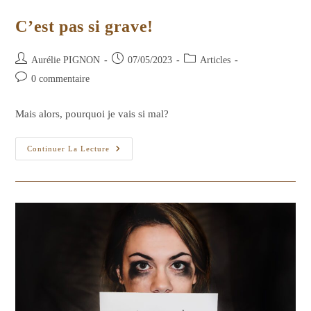
C’est pas si grave!
Auteur/autrice
Publication
Post
Aurélie PIGNON
07/05/2023
Articles
de
publiée :
category:
Commentaires
0 commentaire
la
de
publication :
la
Mais alors, pourquoi je vais si mal?
publication :
C’est
Continuer La Lecture
Pas
Si
Grave!