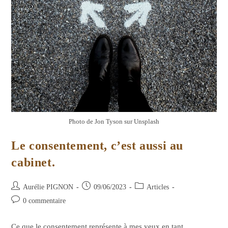
Photo de Jon Tyson sur Unsplash
Le consentement, c’est aussi au
cabinet.
Auteur/autrice
Publication
Post
Aurélie PIGNON
09/06/2023
Articles
de
publiée :
category:
Commentaires
0 commentaire
la
de
publication :
la
Ce que le consentement représente à mes yeux en tant