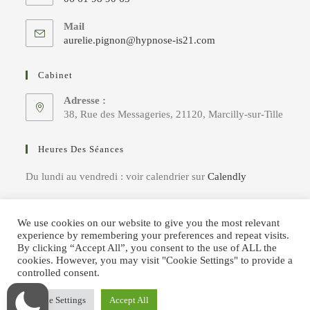
S’ouvre
Mail
dans
S’ouvre
aurelie.pignon@hypnose-is21.com
votre
dans
votre
application
Cabinet
application
Adresse :
38, Rue des Messageries, 21120, Marcilly-sur-Tille
Heures Des Séances
Du lundi au vendredi : voir calendrier sur
Calendly
We use cookies on our website to give you the most relevant
experience by remembering your preferences and repeat visits.
By clicking “Accept All”, you consent to the use of ALL the
cookies. However, you may visit "Cookie Settings" to provide a
controlled consent.
© Hypnose.Is21 - Réalisé avec soin et
Conditions générales de
Cookie Settings
Accept All
probité par
Devlop & Vous
vente et de service