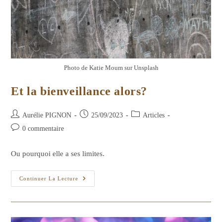
Photo de Katie Moum sur Unsplash
Et la bienveillance alors?
Auteur/autrice
Publication
Post
Aurélie PIGNON
25/09/2023
Articles
de
publiée :
category:
Commentaires
0 commentaire
la
de
publication :
la
Ou pourquoi elle a ses limites.
publication :
Et
Continuer La Lecture
La
Bienveillance
Alors?