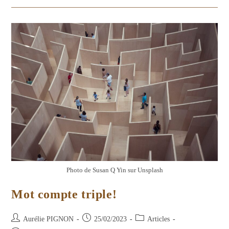
Photo de Susan Q Yin sur Unsplash
Mot compte triple!
Auteur/autrice
Publication
Post
Aurélie PIGNON
25/02/2023
Articles
de
publiée :
category: