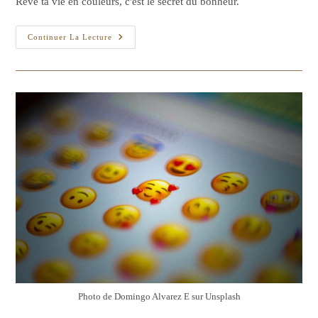
Rêve ta vie en couleurs, c'est le secret du bonheur.
publication :
Voyage
Continuer La Lecture
Au
Coeur
De
L’imagination.
Photo de Domingo Alvarez E sur Unsplash