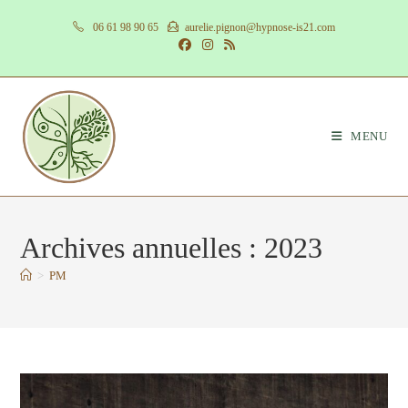
Skip
06 61 98 90 65
aurelie.pignon@hypnose-is21.com
to
content
MENU
Archives annuelles : 2023
>
PM