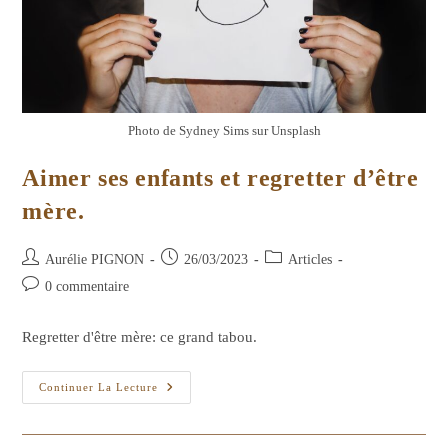
Photo de Sydney Sims sur Unsplash
Aimer ses enfants et regretter d’être
mère.
Auteur/autrice
Publication
Post
Aurélie PIGNON
26/03/2023
Articles
de
publiée :
category:
Commentaires
0 commentaire
la
de
publication :
la
Regretter d'être mère: ce grand tabou.
publication :
Aimer
Continuer La Lecture
Ses
Enfants
Et
Regretter