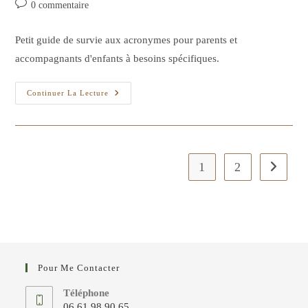
Commentaires
0 commentaire
la
de
publication :
la
Petit guide de survie aux acronymes pour parents et
publication :
accompagnants d'enfants à besoins spécifiques.
Mot
Continuer La Lecture
Compte
Triple!
1
2
Aller à l
Pour Me Contacter
Téléphone
06 61 98 90 65