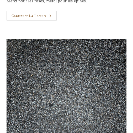
Merci pour les roses, merci pour les épines.
publication :
Un
Continuer La Lecture
Jour
Ça
Ira
Mieux