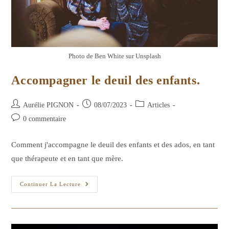
Photo de Ben White sur Unsplash
Accompagner le deuil des enfants.
Auteur/autrice
Publication
Post
Aurélie PIGNON
08/07/2023
Articles
de
publiée :
category:
Commentaires
0 commentaire
la
de
publication :
la
Comment j'accompagne le deuil des enfants et des ados, en tant
publication :
que thérapeute et en tant que mère.
Accompagner
Continuer La Lecture
Le
Deuil
Des
Enfants.