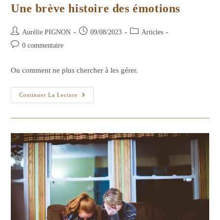
Une brève histoire des émotions
Auteur/autrice
Publication
Post
Aurélie PIGNON
09/08/2023
Articles
de
publiée :
category:
Commentaires
0 commentaire
la
de
publication :
la
Ou comment ne plus chercher à les gérer.
publication :
Une
Continuer La Lecture
Brève
Histoire
Des
Émotions